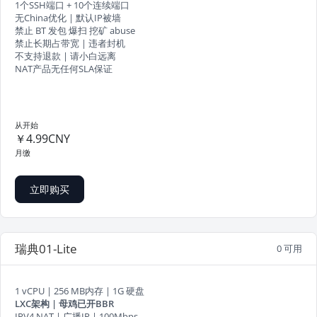
1个SSH端口 + 10个连续端口
无China优化 | 默认IP被墙
禁止 BT 发包 爆扫 挖矿 abuse
禁止长期占带宽 | 违者封机
不支持退款 | 请小白远离
NAT产品无任何SLA保证
从开始
￥4.99CNY
月缴
立即购买
瑞典01-Lite
0 可用
1 vCPU | 256 MB内存 | 1G 硬盘
LXC架构 | 母鸡已开BBR
IPV4 NAT | 广播IP | 100Mbps