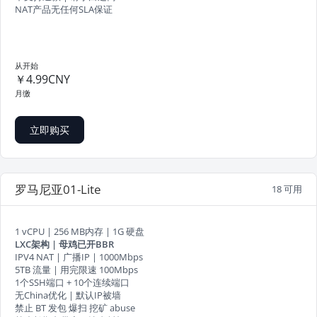
NAT产品无任何SLA保证
从开始
￥4.99CNY
月缴
立即购买
罗马尼亚01-Lite
18 可用
1 vCPU | 256 MB内存 | 1G 硬盘
LXC架构 | 母鸡已开BBR
IPV4 NAT | 广播IP | 1000Mbps
5TB 流量 | 用完限速 100Mbps
1个SSH端口 + 10个连续端口
无China优化 | 默认IP被墙
禁止 BT 发包 爆扫 挖矿 abuse