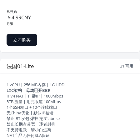
从开始
￥4.99CNY
月缴
立即购买
法国01-Lite
31 可用
1 vCPU | 256 MB内存 | 1G HDD
LXC架构 | 母鸡已开BBR
IPV4 NAT | 广播IP | 1000Mbps
5TB 流量 | 用完限速 100Mbps
1个SSH端口 + 10个连续端口
无China优化 | 默认IP被墙
禁止 BT 发包 爆扫 挖矿 abuse
禁止长期占带宽 | 违者封机
不支持退款 | 请小白远离
NAT产品无任何SLA保证