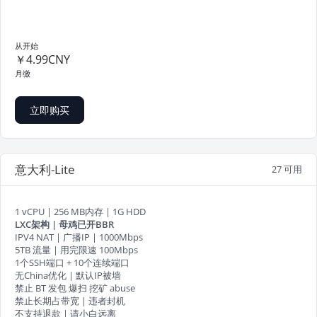
从开始
￥4.99CNY
月缴
立即购买
意大利-Lite
27 可用
1 vCPU | 256 MB内存 | 1G HDD
LXC架构 | 母鸡已开BBR
IPV4 NAT | 广播IP | 1000Mbps
5TB 流量 | 用完限速 100Mbps
1个SSH端口 + 10个连续端口
无China优化 | 默认IP被墙
禁止 BT 发包 爆扫 挖矿 abuse
禁止长期占带宽 | 违者封机
不支持退款 | 请小白远离