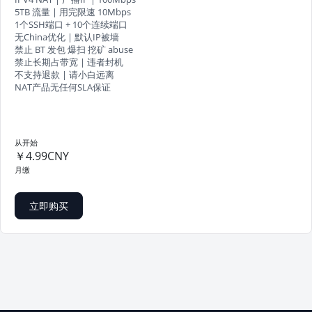
5TB 流量 | 用完限速 10Mbps
1个SSH端口 + 10个连续端口
无China优化 | 默认IP被墙
禁止 BT 发包 爆扫 挖矿 abuse
禁止长期占带宽 | 违者封机
不支持退款 | 请小白远离
NAT产品无任何SLA保证
从开始
￥4.99CNY
月缴
立即购买