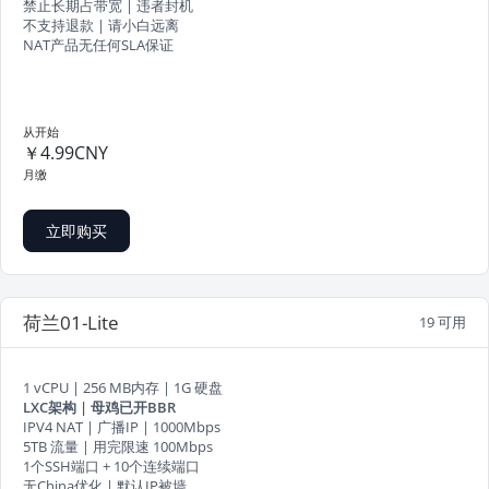
禁止长期占带宽 | 违者封机
不支持退款 | 请小白远离
NAT产品无任何SLA保证
从开始
￥4.99CNY
月缴
立即购买
荷兰01-Lite
19 可用
1 vCPU | 256 MB内存 | 1G 硬盘
LXC架构 | 母鸡已开BBR
IPV4 NAT | 广播IP | 1000Mbps
5TB 流量 | 用完限速 100Mbps
1个SSH端口 + 10个连续端口
无China优化 | 默认IP被墙