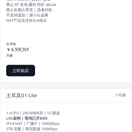
禁止 BT 发包 爆扫 挖矿 abuse
禁止长期占带宽 | 违者封机
不支持退款 | 请小白远离
NAT产品无任何SLA保证
从开始
￥4.99CNY
月缴
立即购买
土耳其01-Lite
7 可用
1 vCPU | 256 MB内存 | 1G 硬盘
LXC架构 | 母鸡已开BBR
IPV4 NAT | 广播IP | 1000Mbps
5TB 流量 | 用完限速 100Mbps