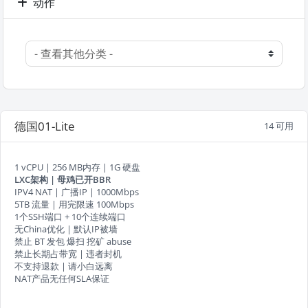
动作
德国01-Lite
14 可用
1 vCPU | 256 MB内存 | 1G 硬盘
LXC架构 | 母鸡已开BBR
IPV4 NAT | 广播IP | 1000Mbps
5TB 流量 | 用完限速 100Mbps
1个SSH端口 + 10个连续端口
无China优化 | 默认IP被墙
禁止 BT 发包 爆扫 挖矿 abuse
禁止长期占带宽 | 违者封机
不支持退款 | 请小白远离
NAT产品无任何SLA保证